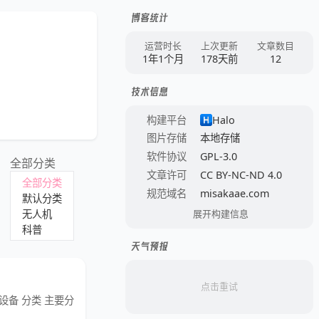
博客统计
运营时长
上次更新
文章数目
1年1个月
178天前
12
技术信息
构建平台
Halo
图片存储
本地存储
软件协议
GPL-3.0
全部分类
文章许可
CC BY-NC-ND 4.0
全部分类
规范域名
misakaae.com
默认分类
无人机
展开构建信息
科普
天气预报
点击重试
备 分类 主要分