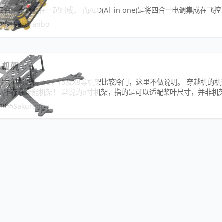
一电调叠在一起组成， 而AIO(All in one)是将四合一电调集成在飞
1991
Sakuranbo
—机架
为4轴设计，Y3，Y6及X8等机架比较冷门，这里不做说明。 穿越机的
，不存在全能机架！ 常说的n寸机架，指的是可以适配桨叶尺寸，并非机
可能减重，选择更加纤细的机臂，更加轻量的配件等。 对于花飞，我们尽
1055
Sakuranbo