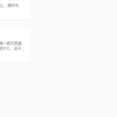
控上。 图中为
机架一般为竞速，
架尺寸。 对于竞
可能选择空间大