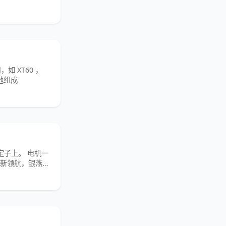
如 XT60 ，
电池组成
定子上。 电机一
，新领航，银燕，
状物