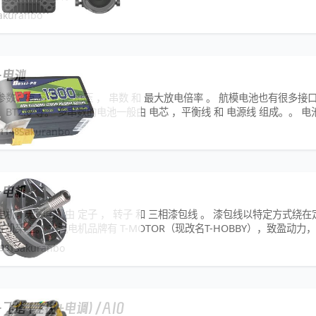
akuranbo
—电池
数，有 容量 ， 电压 ， 串数 和 最大放电倍率 。 航模电池也有很多接口，
.0 ， BT2.0 等。 多串数的电池一般由 电芯 ，平衡线 和 电源线 组成。。 
1148
Sakuranbo
—电机
机，无刷电机由 定子 ， 转子 和 三相漆包线 。 漆包线以特定方式绕在
机架上。 主流电机品牌有 T-MOTOR（现改名T-HOBBY），致盈动力
，朗宇，好盈，飞盈佳乐等。 新的电机转子磁片缝隙间，可能会看到黑色的泥
981
Sakuranbo
飞塔（飞控+电调）/AIO