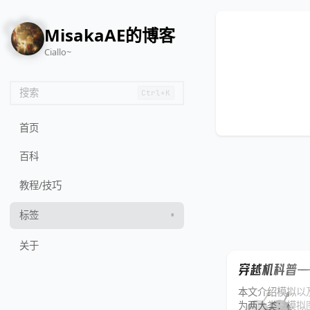
🌸
MisakaAE的博客
Ciallo~
搜索
Ctrl+K
首页
百科
教程/技巧
标签
关于
穿越机科普—
本文介绍模拟以
为两大类：模拟