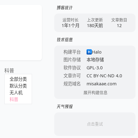
博客统计
运营时长
上次更新
文章数目
1年1个月
180天前
12
技术信息
构建平台
Halo
图片存储
本地存储
软件协议
GPL-3.0
科普
文章许可
CC BY-NC-ND 4.0
全部分类
规范域名
misakaae.com
默认分类
无人机
展开构建信息
科普
天气预报
点击重试