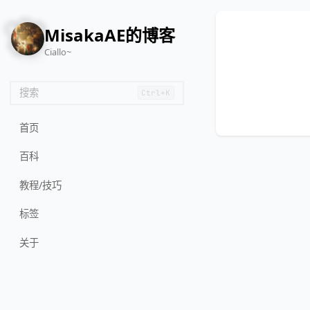
🌸
MisakaAE的博客
Ciallo~
搜索
Ctrl+K
首页
百科
教程/技巧
标签
关于