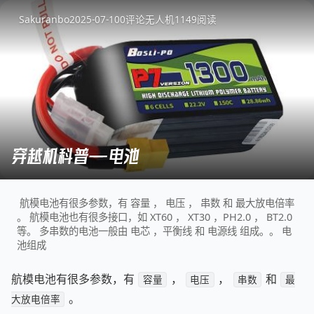
Sakuranbo
2025-07-10
0
评论
无人机
1149
阅读
穿越机科普——电池
航模电池有很多参数，有 容量 ， 电压 ， 串数 和 最大放电倍率
。 航模电池也有很多接口，如 XT60 ， XT30 ，PH2.0 ， BT2.0
等。 多串数的电池一般由 电芯 ，平衡线 和 电源线 组成。。 电
池组成
航模电池有很多参数，有
，
，
和
容量
电压
串数
最
。
大放电倍率