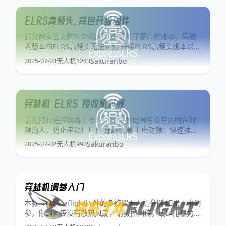
ELRS高频头，背包升级固件
部分商家售卖的ELRS接收机升级到了更高的版本，导致
老版本的ELRS高频头无法对频 升级ELRS高频头版本以支
持更多功能 所需用到的网址： ELRS地面站官网：
2025-07-03
无人机
1243
Sakuranbo
Releases · ExpressLRS/ExpressLRS-Configurator
ELRS在线刷写官网：
穿越机 ELRS 接收机对频
请先打开遥控器再上电！！！ 注意周围有没有同时在对
频的人，防止串频！！！ 穿越机端 上电对频：快速插拔
三次电池，第三次时，看到接收机开始快速双闪，则开始
2025-07-02
无人机
990
Sakuranbo
对频模式，一般 time out 时间为30秒。
穿越机调参入门
本教程以Betaflight固件的多旋翼无人机举例 如果上电调
参，你的图传没有散热风扇，请拔掉图传，或是用暴力风
扇给图传散热，防止图传PA烧掉！！！ 上电调参一定要