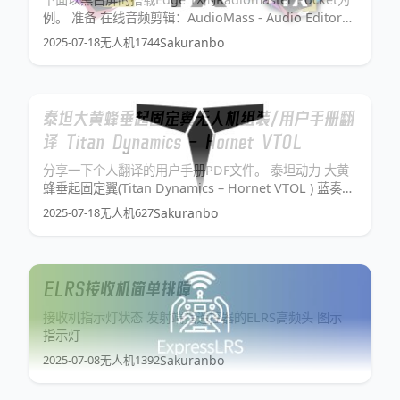
例。 准备 在线音频剪辑：AudioMass - Audio Editor
EdgeTX Companion：Releases · EdgeTX/edgetx 转换
2025-07-18
无人机
1744
Sakuranbo
至指定码率（我自己写的）：Mis
泰坦大黄蜂垂起固定翼无人机组装/用户手册翻
译 Titan Dynamics – Hornet VTOL
分享一下个人翻译的用户手册PDF文件。 泰坦动力 大黄
蜂垂起固定翼(Titan Dynamics – Hornet VTOL ) 蓝奏云
下载，部分地区存在DNS劫持的情况，访问到的可能是违
2025-07-18
无人机
627
Sakuranbo
法H网站，请更改本机IPV4的DNS，如阿里公共DNS。
分别更改首选DNS及备用DNS为 223.5.5.5
ELRS接收机简单排障
接收机指示灯状态 发射端指遥控器的ELRS高频头 图示
指示灯
2025-07-08
无人机
1392
Sakuranbo