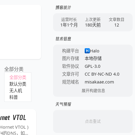
博客统计
运营时长
上次更新
文章数目
1年1个月
180天前
12
技术信息
构建平台
Halo
图片存储
本地存储
软件协议
GPL-3.0
全部分类
文章许可
CC BY-NC-ND 4.0
全部分类
规范域名
misakaae.com
默认分类
无人机
展开构建信息
科普
天气预报
et VTOL
点击重试
net VTOL )
4的DNS，如阿