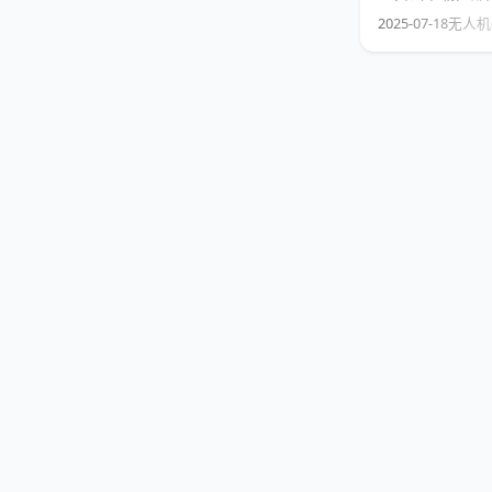
里公共DNS。 分
2025-07-18
无人机