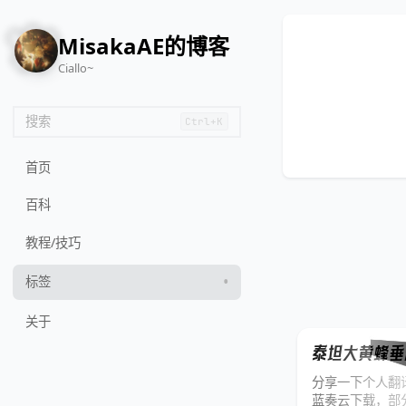
🌸
MisakaAE的博客
Ciallo~
搜索
Ctrl+K
首页
百科
教程/技巧
标签
关于
泰坦大黄蜂垂起固
分享一下个人翻译的用
蓝奏云下载，部分