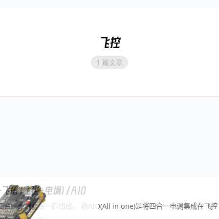
飞控
1 篇文章
飞塔（飞控+电调）/AIO
一电调叠在一起组成， 而AIO(All in one)是将四合一电调集成在飞