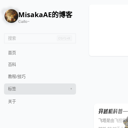
🌸
MisakaAE的博客
Ciallo~
搜索
Ctrl+K
首页
百科
教程/技巧
标签
关于
穿越机科普——
飞塔是由飞控和四合